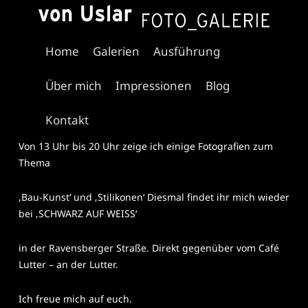
KUK 2024
Home
Galerien
Ausführung
Juni 28, 2024
Irene von Uslar
Über mich
Impressionen
Blog
Morgen, am 29.06.2024, ist es wieder soweit: Kunst und
Kultur im Karree 2024 findet statt.
Kontakt
Von 13 Uhr bis 20 Uhr zeige ich einige Fotografien zum
Thema
‚Bau-Kunst‘ und ‚Stilikonen‘ Diesmal findet ihr mich wieder
bei ‚SCHWARZ AUF WEISS‘
in der Ravensberger Straße. Direkt gegenüber vom Café
Lutter – an der Lutter.
Ich freue mich auf euch.